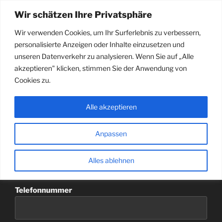
Zum
Wir schätzen Ihre Privatsphäre
Inhalt
GASTHOF GRUBER
Urlaub im Chiemgau
springen
Wir verwenden Cookies, um Ihr Surferlebnis zu verbessern,
Menü
personalisierte Anzeigen oder Inhalte einzusetzen und
unseren Datenverkehr zu analysieren. Wenn Sie auf „Alle
akzeptieren" klicken, stimmen Sie der Anwendung von
TISCHRESERVIERUNG
Cookies zu.
Dein Name (Pflichfeld)
Alle akzeptieren
Anpassen
Deine E-Mail-Adresse (Pflichtfeld)
Alles ablehnen
Telefonnummer