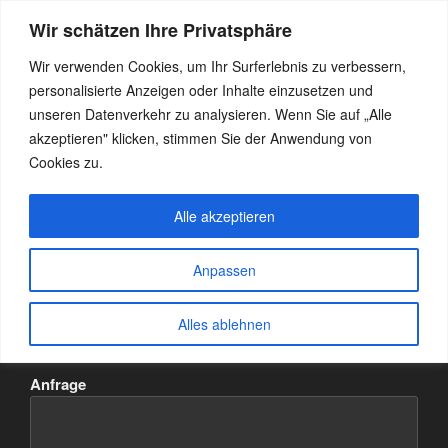
Zum
Wir schätzen Ihre Privatsphäre
Inhalt
GASTHOF GRUBER
Urlaub im Chiemgau
springen
Wir verwenden Cookies, um Ihr Surferlebnis zu verbessern,
Menü
personalisierte Anzeigen oder Inhalte einzusetzen und
unseren Datenverkehr zu analysieren. Wenn Sie auf „Alle
akzeptieren" klicken, stimmen Sie der Anwendung von
KONTAKT
Cookies zu.
Dein Name (Pflichfeld)
Alle akzeptieren
Anpassen
Deine E-Mail-Adresse (Pflichtfeld)
Alles ablehnen
Anfrage