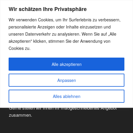
Zum
Wir schätzen Ihre Privatsphäre
Inhalt
GASTHOF GRUBER
Urlaub im Chiemgau
springen
Wir verwenden Cookies, um Ihr Surferlebnis zu verbessern,
Menü
personalisierte Anzeigen oder Inhalte einzusetzen und
unseren Datenverkehr zu analysieren. Wenn Sie auf „Alle
akzeptieren" klicken, stimmen Sie der Anwendung von
BUSREISEN
Cookies zu.
Bei uns im Gasthaus sind Busreisende immer herzlich
Alle akzeptieren
Willkommen!
Ob als Zwischenstopp für eine kulinarische Stärkung oder
Anpassen
als Ausgangspunkt für weitere Erkundungen nebst
Übernachtung. Unser Haus ist immer einen Halt wert.
Alles ablehnen
Gerne stellen wir Ihnen Ihr maßgeschneidertes Angebot
zusammen.